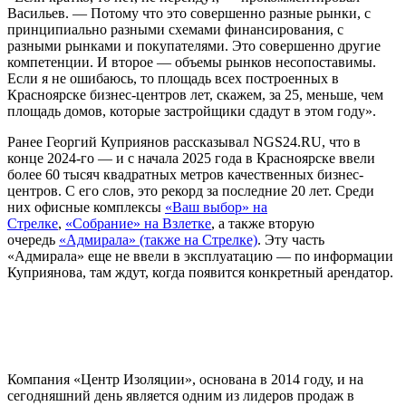
Васильев. — Потому что это совершенно разные рынки, с
принципиально разными схемами финансирования, с
разными рынками и покупателями. Это совершенно другие
компетенции. И второе — объемы рынков несопоставимы.
Если я не ошибаюсь, то площадь всех построенных в
Красноярске бизнес-центров лет, скажем, за 25, меньше, чем
площадь домов, которые застройщики сдадут в этом году».
Ранее Георгий Куприянов рассказывал NGS24.RU, что в
конце 2024-го — и с начала 2025 года в Красноярске ввели
более 60 тысяч квадратных метров качественных бизнес-
центров. С его слов, это рекорд за последние 20 лет. Среди
них офисные комплексы
«Ваш выбор» на
Стрелке
,
«Собрание» на Взлетке
, а также вторую
очередь
«Адмирала» (также на Стрелке)
. Эту часть
«Адмирала» еще не ввели в эксплуатацию — по информации
Куприянова, там ждут, когда появится конкретный арендатор.
Компания «Центр Изоляции», основана в 2014 году, и на
сегодняшний день является одним из лидеров продаж в