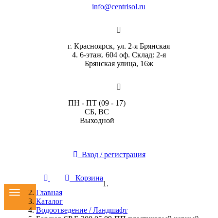
info@centrisol.ru
г. Красноярск, ул. 2-я Брянская
4. 6-этаж. 604 оф. Склад: 2-я
Брянская улица, 16ж
ПН - ПТ (09 - 17)
СБ, ВС
Выходной
Вход / регистрация
Корзина
Toggle
Главная
navigation
Каталог
Водоотведение / Ландшафт