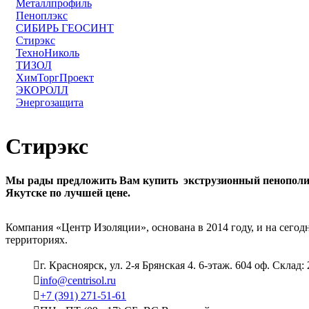
Металлпрофиль
Пеноплэкс
СИБИРЬ ГЕОСИНТ
Стирэкс
ТехноНиколь
ТИЗОЛ
ХимТоргПроект
ЭКОРОЛЛ
Энергозащита
Стирэкс
Мы рады предложить Вам купить экструзионный пенополист
Якутске по лучшей цене.
Компания «Центр Изоляции», основана в 2014 году, и на сего
территориях.
г. Красноярск, ул. 2-я Брянская 4. 6-этаж. 604 оф. Склад:
info@centrisol.ru
+7 (391) 271-51-61