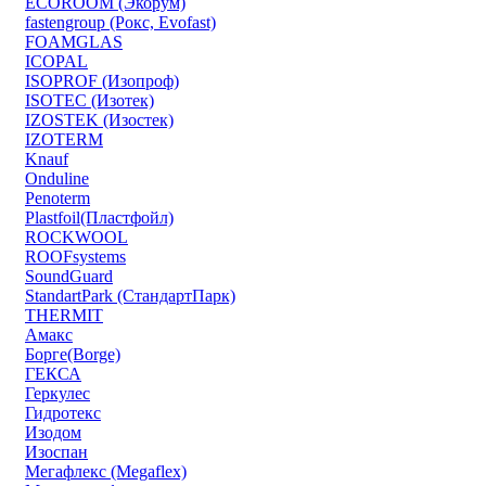
ECOROOM (Экорум)
fastengroup (Рокс, Evofast)
FOAMGLAS
ICOPAL
ISOPROF (Изопроф)
ISOTEC (Изотек)
IZOSTEK (Изостек)
IZOTERM
Knauf
Onduline
Penoterm
Plastfoil(Пластфойл)
ROCKWOOL
ROOFsystems
SoundGuard
StandartPark (СтандартПарк)
THERMIT
Амакс
Борге(Borge)
ГЕКСА
Геркулес
Гидротекс
Изодом
Изоспан
Мегафлекс (Megaflex)