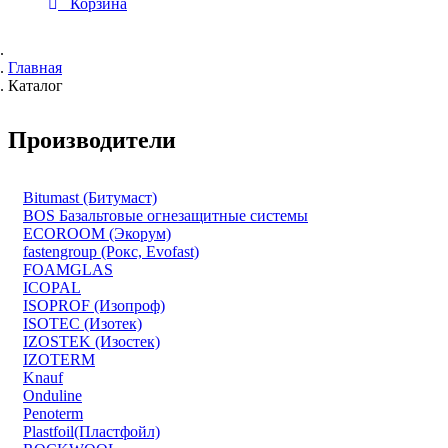
Корзина
Главная
Каталог
Производители
Bitumast (Битумаст)
BOS Базальтовые огнезащитные системы
ECOROOM (Экорум)
fastengroup (Рокс, Evofast)
FOAMGLAS
ICOPAL
ISOPROF (Изопроф)
ISOTEC (Изотек)
IZOSTEK (Изостек)
IZOTERM
Knauf
Onduline
Penoterm
Plastfoil(Пластфойл)