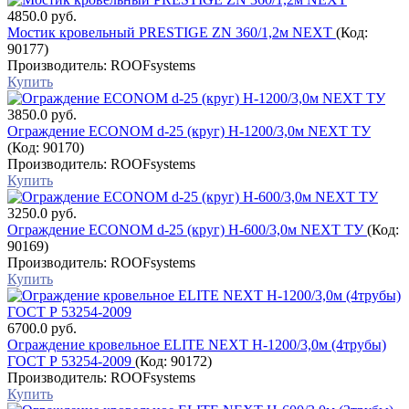
4850.0 руб.
Мостик кровельный PRESTIGE ZN 360/1,2м NEXT
(Код:
90177
)
Производитель:
ROOFsystems
Купить
3850.0 руб.
Ограждение ECONOM d-25 (круг) H-1200/3,0м NEXT ТУ
(Код:
90170
)
Производитель:
ROOFsystems
Купить
3250.0 руб.
Ограждение ECONOM d-25 (круг) H-600/3,0м NEXT ТУ
(Код:
90169
)
Производитель:
ROOFsystems
Купить
6700.0 руб.
Ограждение кровельное ELITE NEXT H-1200/3,0м (4трубы)
ГОСТ Р 53254-2009
(Код:
90172
)
Производитель:
ROOFsystems
Купить