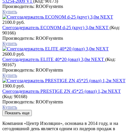
53254-2009 V1
(Код:
90173
)
Производитель:
ROOFsystems
Купить
2100.0 руб.
Снегозадержатель ECONOM d-25 (круг) 3,0м NEXT
(Код:
90166
)
Производитель:
ROOFsystems
Купить
2600.0 руб.
Снегозадержатель ELITE 40*20 (овал) 3,0м NEXT
(Код:
90167
)
Производитель:
ROOFsystems
Купить
1900.0 руб.
Снегозадержатель PRESTIGE ZN 45*25 (овал) 1,2м NEXT
(Код:
90168
)
Производитель:
ROOFsystems
Купить
Показать еще
Компания «Центр Изоляции», основана в 2014 году, и на
сегодняшний день является одним из лидеров продаж в