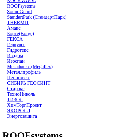
ROCKWOOL
ROOFsystems
SoundGuard
StandartPark (СтандартПарк)
THERMIT
Амакс
Борге(Borge)
ГЕКСА
Геркулес
Гидротекс
Изодом
Изоспан
Мегафлекс (Megaflex)
Металлпрофиль
Пеноплэкс
СИБИРЬ ГЕОСИНТ
Стирэкс
ТехноНиколь
ТИЗОЛ
ХимТоргПроект
ЭКОРОЛЛ
Энергозащита
ROOFsystems