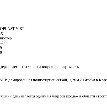
OPLAST V-RP
ВХ
лиэстер
2–2,0
19
60
3
0
держивает испытание на водонепроницаемость
(армированная полиэфирной сеткой) 1,2мм 2,1м*25м в Красноя
дняшний день является одним из лидеров продаж в области стро