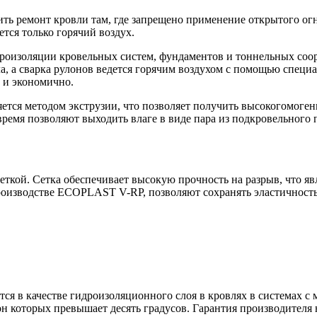
ить ремонт кровли там, где запрещено применение открытого о
тся только горячий воздух.
роизоляции кровельных систем, фундаментов и тоннельных с
, а сварка рулонов ведется горячим воздухом с помощью специал
 и экономично.
ся методом экструзии, что позволяет получить высокогомоген
ремя позволяют выходить влаге в виде пара из подкровельного 
й. Сетка обеспечивает высокую прочность на разрыв, что явл
оизводстве ECOPLAST V-RP, позволяют сохранять эластичность 
ся в качестве гидроизоляционного слоя в кровлях в системах с
он которых превышает десять градусов. Гарантия производителя