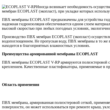
Иногда возникает необходимость осуществ
мембран ECOPLAST (экопласт), при укладке которых используе
ПВХ мембраны ECOPLAST предназначены для устройства гид
надежная гидроизоляция обеспечивается одним слоем материала
высокой скоростью при любых погодных условиях, экологично
Производство ПВХ мембран ECOPLAST (экопласт) осуществляет
водопоглощением. Не пропуская воду, ПВХ мембраны в то же в
находится в благоприятных влажностных условиях.
Преимущества армированной мембраны ECOPLAST
ПВХ мембраны ECOPLAST V-RP армируются полиэстеровой сетко
креплением. Качественные пластификаторы, применяемые в пр
Область применения
ПВХ мембрана, армированная полиэстеровой сеткой, применяет
поверхности, он может использоваться при ремонте крыш, укл