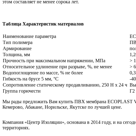
этом составляет не менее сорока лет.
Таблица Характеристик материалов
Наименование параметра
EC
Тип полимера
П
Армирование
по
Толщина, мм
1,
Прочность при максимальном напряжении, МПа
> 
Относительное удлинение при разрыве, %, не менее
> 
Водопоглощение по массе, % не более
0,
Гибкость на брусе 5 мм, °С
-4
Сопротивление статическому продавливанию, 250 H х 24 ч
Вы
Группа горючести
Г2
Мы рады предложить Вам купить ПВХ мембрана ECOPLAST V-RP 
Кемерово, Абакане, Норильске, Якутске по лучшей цене.
Компания «Центр Изоляции», основана в 2014 году, и на сего
территориях.