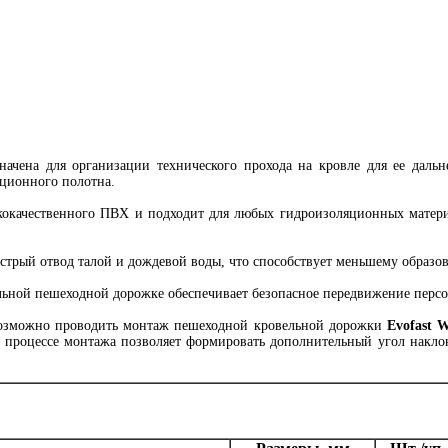
ачена для организации технического прохода на кровле для ее даль
яционного полотна.
окачественного ПВХ и подходит для любых гидроизоляционных материа
стрый отвод талой и дождевой воды, что способствует меньшему образо
льной пешеходной дорожке обеспечивает безопасное передвижение персо
 возможно проводить монтаж пешеходной кровельной дорожки
Evofast 
 в процессе монтажа позволяет формировать дополнительный угол накло