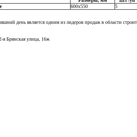
Размеры, мм
Шт /уп
e
600х550
5
дняшний день является одним из лидеров продаж в области стро
 2-я Брянская улица, 16ж