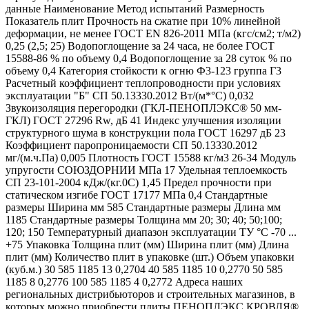
данные Наименование Метод испытаний Размерность
Показатель плит Прочность на сжатие при 10% линейной
деформации, не менее ГОСТ EN 826-2011 МПа (кгс/см2; т/м2)
0,25 (2,5; 25) Водопоглощение за 24 часа, не более ГОСТ
15588-86 % по объему 0,4 Водопоглощение за 28 суток % по
объему 0,4 Категория стойкости к огню Ф3-123 группа Г3
Расчетный коэффициент теплопроводности при условиях
эксплуатации "Б" СП 50.13330.2012 Вт/(м*°C) 0,032
Звукоизоляция перегородки (ГКЛ-ПЕНОПЛЭКС® 50 мм-
ГКЛ) ГОСТ 27296 Rw, дБ 41 Индекс улучшения изоляции
структурного шума в конструкции пола ГОСТ 16297 дБ 23
Коэффициент паропроницаемости СП 50.13330.2012
мг/(м.ч.Па) 0,005 Плотность ГОСТ 15588 кг/м3 26-34 Модуль
упругости СОЮЗДОРНИИ МПа 17 Удельная теплоемкость
СП 23-101-2004 кДж/(кг.0С) 1,45 Предел прочности при
статическом изгибе ГОСТ 17177 МПа 0,4 Стандартные
размеры Ширина мм 585 Стандартные размеры Длина мм
1185 Стандартные размеры Толщина мм 20; 30; 40; 50;100;
120; 150 Температурный диапазон эксплуатации ТУ °С -70 ...
+75 Упаковка Толщина плит (мм) Ширина плит (мм) Длина
плит (мм) Количество плит в упаковке (шт.) Объем упаковки
(куб.м.) 30 585 1185 13 0,2704 40 585 1185 10 0,2770 50 585
1185 8 0,2776 100 585 1185 4 0,2772 Адреса наших
региональных дистрибьюторов и строительных магазинов, в
которых можно приобрести плиты ПЕНОПЛЭКС КРОВЛЯ®,