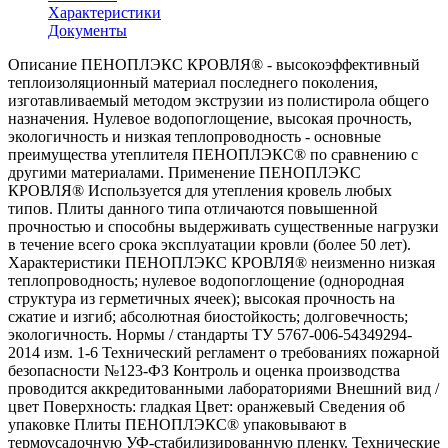
Характеристики
Документы
Описание ПЕНОПЛЭКС КРОВЛЯ® - высокоэффективный
теплоизоляционный материал последнего поколения,
изготавливаемый методом экструзии из полистирола общего
назначения. Нулевое водопоглощение, высокая прочность,
экологичность и низкая теплопроводность - основные
преимущества утеплителя ПЕНОПЛЭКС® по сравнению с
другими материалами. Применение ПЕНОПЛЭКС
КРОВЛЯ® Используется для утепления кровель любых
типов. Плиты данного типа отличаются повышенной
прочностью и способны выдерживать существенные нагрузки
в течение всего срока эксплуатации кровли (более 50 лет).
Характеристики ПЕНОПЛЭКС КРОВЛЯ® неизменно низкая
теплопроводность; нулевое водопоглощение (однородная
структура из герметичных ячеек); высокая прочность на
сжатие и изгиб; абсолютная биостойкость; долговечность;
экологичность. Нормы / стандарты ТУ 5767-006-54349294-
2014 изм. 1-6 Технический регламент о требованиях пожарной
безопасности №123-ФЗ Контроль и оценка производства
проводится аккредитованными лабораториями Внешний вид /
цвет Поверхность: гладкая Цвет: оранжевый Сведения об
упаковке Плиты ПЕНОПЛЭКС® упаковывают в
термоусадочную УФ-стабилизированную пленку. Технические