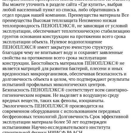
Вы можете уточнить в разделе сайта «Где купить», выбрав
любой населенный пункт из списка, либо обратившись в
отдел продаж нашей компании. Преимущества материала Все
преимущества Высокая теплозащита Неизменно низкая
теплопроводность ПЕНОПЛЭКС®, не зависящая от условий
эксплуатации, обеспечивает теплотехническую стабилизацию
грунтов основания конструкции на протяжении всего срока
эксплуатации объекта. Нулевое водопоглощение
ПЕНОПЛЭКС® имеет закрытую ячеистую структуру,
благодаря чему не впитывает воду и сохраняет заявленные
свойства на протяжении всего срока эксплуатации
конструкции. Биостойкость материалов ПЕНОПЛЭКС® не
является матрицей для развития бактерий, плесени и иных
вредоносных микроорганизмов, обеспечивая безопасность и
долговечность объекта в целом, что подтверждают результаты
испытаний профильных микологических центров.
Безопасность ПЕНОПЛЭКС® соответствует всем санитарно-
гигиеническим нормам. Не выделяет в воздушную среду
вредных веществ, таких как фенолы, изоцианаты.
Экологичность ПЕНОПЛЭКС® производится на
современном оборудовании с использованием передовых
бесфреоновых технологий Долговечность Срок эффективной
эксплуатации материала более 50 лет подтвержден
испытаниями Научно-исследовательского института
строительной физики НИИСФ РААСН.