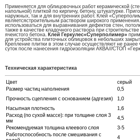
Применяется для облицовочных работ керамической (ст
напольной) плиткой по кирпичу, бетону, штукатурке. Приг
наружных, так и для внутренних работ. Клей «Суперполи
являетсястроительным раствором широкого применения
использоваться для выравнивания дефектов стен, потолк
также в качестве кладочного раствора при строительстве
ячеистого бетона.
Клей Геркулес«Суперполимер»
прим
для устройства плиточных облицовок в небольших закры
Крепление плитки в этом случае осуществляют не ранее 
суток после нанесения гидроизоляции АКВА///СТОП «Гер
Техническая характеристика
Цвет
серый
Размер частиц наполнения
0,5
Прочность сцепления с основанием (адгезия)
1,0
Насыпная плотность
1,6
Расход (по сухой массе): при толщине слоя 3
4,5
мм
Рекомендуемая толщина клеевого слоя
3-5
Работоспособность после смешивания с
4