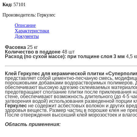
Код:
57101
Производитель:
Геркулес
Описание
Характеристики
Документы
Фасовка
25 кг
Количество в поддоне
48 шт
Расход (по сухой массе): при толщине слоя 3 мм
4,5 к
Клей Геркулес для керамической плитки «Суперполи
представляет собой цементно-песчаную смесь, модифи
порошковыми добавками водорастворимых полимеров. 
обеспечивают высокую адгезию склеиваемых материало
предотвращают сползание плитки после приклеивания н
стене, обеспечивают возможность длительного (до 4-5 ча
затворения водой) использования разведенной порции к
Геркулес
не содержит асбестовых волокон и других вре
здоровья веществ. Размер частиц в порошке клея не пре
После отверждения высохший клей морозостоек и влагос
Область применения: