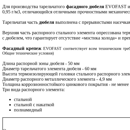
Для производства тарельчатого
фасадного дюбеля
EVOFAST исп
0,95 г/м3, отличающийся отличными прочностными механическ
Тарельчатая часть
дюбеля
выполнена с прерывистыми насечкам
Верхняя часть распорного стального элемента опрессована т
с дюбелем, что гарантирует отсутствие «мостика холода» и пр
Фасадный крепеж
EVOFAST соответствует всем техническим тр
Общие технические условия)
Длина распорной зоны дюбеля - 50 мм
Диаметр тарельчатого элемента дюбеля - 60 мм
Высота термоизолирующей головки стального распорного элем
Диаметр распорного металлического элемента - 4,9 мм
Толщина коррозионностойкого цинкового покрытия - не менее
Три вида распорного элемента:
стальной
стальной с накаткой
полиамидный