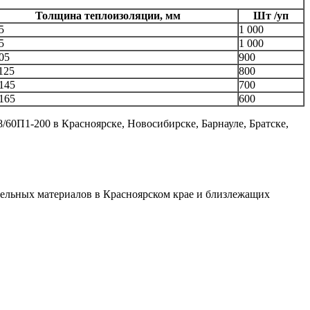
Толщина теплоизоляции, мм
Шт /уп
5
1 000
5
1 000
05
900
125
800
145
700
165
600
0П1-200 в Красноярске, Новосибирске, Барнауле, Братске,
ительных материалов в Красноярском крае и близлежащих