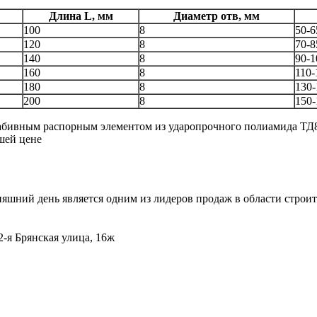
Длина L, мм
Диаметр отв, мм
100
8
50-6
120
8
70-8
140
8
90-1
160
8
110-
180
8
130-
200
8
150-
абивным распорным элементом из ударопрочного полиамида ТД8/6
шей цене
дняшний день является одним из лидеров продаж в области стро
 2-я Брянская улица, 16ж