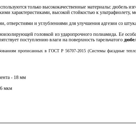
ользуются только высококачественные материалы: дюбель изго
ими характеристиками, высокой стойкостью к ультрафиолету, м
и, отверстиями и углублениями для улучшения адгезии со шту
ермоизолирующей головкой из ударопрочного полиамида. Ее особ
епятствует поступлению влаги на поверхность тарельчатого
дюбе
ебованиям прописанных в ГОСТ Р 56707-2015 (Системы фасадные теп
ента - 18 мм
 6 мкм