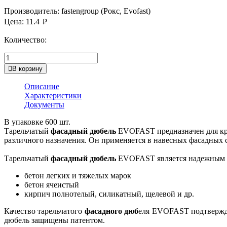
Производитель:
fastengroup (Рокс, Evofast)
руб.
Цена:
11.4
Количество:
В корзину
Описание
Характеристики
Документы
В упаковке 600 шт.
Тарельчатый
фасадный дюбель
EVOFAST предназначен для кр
различного назначения. Он применяется в навесных фасадных
Тарельчатый
фасадный дюбель
EVOFAST является надежным к
бетон легких и тяжелых марок
бетон ячеистый
кирпич полнотелый, силикатный, щелевой и др.
Качество тарельчатого
фасадного дюб
еля EVOFAST подтвержде
дюбель защищены патентом.