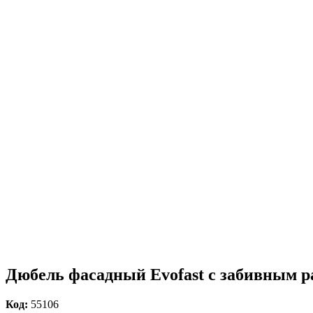
Дюбель фасадный Evofast с забивным р
Код:
55106