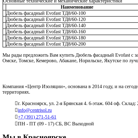
Основные технические и механические характеристики
Наименование
Дюбель фасадный Evofast ТД8/60-100
Дюбель фасадный Evofast ТД8/60-120
Дюбель фасадный Evofast ТД8/60-140
Дюбель фасадный Evofast ТД8/60-160
Дюбель фасадный Evofast ТД8/60-180
Дюбель фасадный Evofast ТД8/60-200
Мы рады предложить Вам купить Дюбель фасадный Evofast с з
Омске, Томске, Кемерово, Абакане, Норильске, Якутске по луч
Компания «Центр Изоляции», основана в 2014 году, и на сего
территориях.
г. Красноярск, ул. 2-я Брянская 4. 6-этаж. 604 оф. Склад:
info@centrisol.ru
+7 (391) 271-51-61
ПН - ПТ (09 - 17) СБ, ВС Выходной
Мы в Красноярске