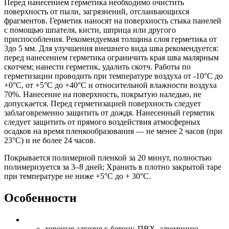
Перед нанесением герметика необходимо очистить
поверхность от пыли, загрязнений, отслаивающихся
фрагментов. Герметик наносят на поверхность стыка панелей
с помощью шпателя, кисти, шприца или другого
приспособления. Рекомендуемая толщина слоя герметика от
3до 5 мм. Для улучшения внешнего вида шва рекомендуется:
перед нанесением герметика ограничить края шва малярным
скотчем; нанести герметик, удалить скотч. Работы по
герметизации проводить при температуре воздуха от -10°C до
+0°C, от +5°C до +40°C и относительной влажности воздуха
70%. Нанесение на поверхность, покрытую наледью, не
допускается. Перед герметизацией поверхность следует
заблаговременно защитить от дождя. Нанесенный герметик
следует защитить от прямого воздействия атмосферных
осадков на время пленкообразования — не менее 2 часов (при
23°C) и не более 24 часов.
Покрывается полимерной пленкой за 20 минут, полностью
полимеризуется за 3–8 дней; Хранить в плотно закрытой таре
при температуре не ниже +5°С до + 30°С.
Особенности
хорошая адгезия к бетону, ПВХ, алюминию,