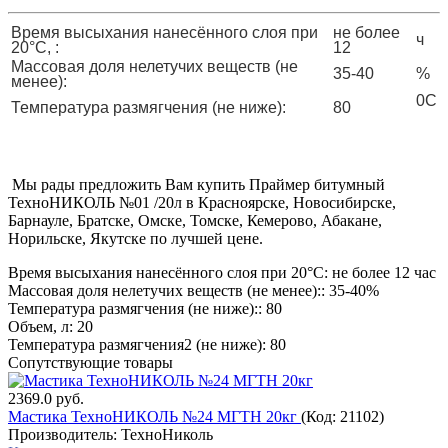
Время высыхания нанесённого слоя при
не более
ч
20°C, :
12
Массовая доля нелетучих веществ (не
35-40
%
менее):
0С
Температура размягчения (не ниже):
80
Мы рады предложить Вам купить Праймер битумный
ТехноНИКОЛЬ №01 /20л в Красноярске, Новосибирске,
Барнауле, Братске, Омске, Томске, Кемерово, Абакане,
Норильске, Якутске по лучшей цене.
Время высыхания нанесённого слоя при 20°C
:
не более 12 час
Массовая доля нелетучих веществ (не менее):
:
35-40%
Температура размягчения (не ниже):
:
80
Объем, л
:
20
Температура размягчения2 (не ниже)
:
80
Сопутствующие товары
2369.0 руб.
Мастика ТехноНИКОЛЬ №24 МГТН 20кг
(Код:
21102
)
Производитель:
ТехноНиколь