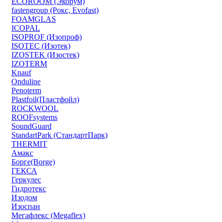
ECOROOM (Экорум)
fastengroup (Рокс, Evofast)
FOAMGLAS
ICOPAL
ISOPROF (Изопроф)
ISOTEC (Изотек)
IZOSTEK (Изостек)
IZOTERM
Knauf
Onduline
Penoterm
Plastfoil(Пластфойл)
ROCKWOOL
ROOFsystems
SoundGuard
StandartPark (СтандартПарк)
THERMIT
Амакс
Борге(Borge)
ГЕКСА
Геркулес
Гидротекс
Изодом
Изоспан
Мегафлекс (Megaflex)